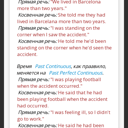
Прямая речь:
"We lived in Barcelona
more than two years."
Косвенная речь:
She told me they had
lived in Barcelana more than two years.
Прямая речь:
"I was standing on the
corner when I saw the accident."
Косвенная речь:
He told me he'd been
standing on the corner when he'd seen the
accident.
Время
Past Continuous
, как праавило,
меняется на
Past Perfect Continuous
.
Прямая речь:
"I was playing football
when the accident occurred."
Косвенная речь:
He said that he had
been playing football when the accident
had occurred.
Прямая речь:
"I was feeling ill, so I didn't
go to work."
Косвенная речь:
He said he had been