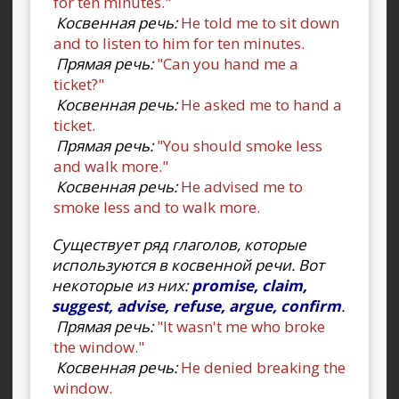
for ten minutes."
Косвенная речь:
He told me to sit down
and to listen to him for ten minutes.
Прямая речь:
"Can you hand me a
ticket?"
Косвенная речь:
He asked me to hand a
ticket.
Прямая речь:
"You should smoke less
and walk more."
Косвенная речь:
He advised me to
smoke less and to walk more.
Существует ряд глаголов, которые
используются в косвенной речи. Вот
некоторые из них:
promise, claim,
suggest, advise, refuse, argue, confirm
.
Прямая речь:
"It wasn't me who broke
the window."
Косвенная речь:
He denied breaking the
window.