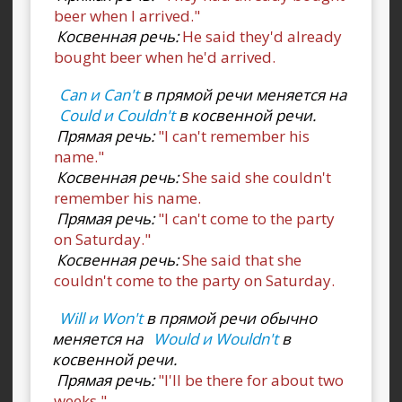
beer when I arrived."
Косвенная речь:
He said they'd already
bought beer when he'd arrived.
Can и Can't
в прямой речи меняется на
Could и Couldn't
в косвенной речи.
Прямая речь:
"I can't remember his
name."
Косвенная речь:
She said she couldn't
remember his name.
Прямая речь:
"I can't come to the party
on Saturday."
Косвенная речь:
She said that she
couldn't come to the party on Saturday.
Will и Won't
в прямой речи обычно
меняется на
Would и Wouldn't
в
косвенной речи.
Прямая речь:
"I'll be there for about two
weeks."