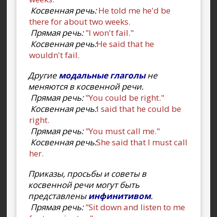
Косвенная речь:
He told me he'd be
there for about two weeks.
Прямая речь:
"I won't fail."
Косвенная речь:
He said that he
wouldn't fail.
Другие
модальные глаголы
не
меняются в косвенной речи.
Прямая речь:
"You could be right."
Косвенная речь:
I said that he could be
right.
Прямая речь:
"You must call me."
Косвенная речь:
She said that I must call
her.
Приказы, просьбы и советы в
косвенной речи могут быть
представлены
инфинитивом
.
Прямая речь:
"Sit down and listen to me