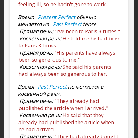
feeling ill, so he hadn't gone to work.
Время
Present Perfect
обычно
меняется на
Past Perfect
tense.
Прямая речь:
"I've been to Paris 3 times."
Косвенная речь:
He told me he had been
to Paris 3 times.
Прямая речь:
"His parents have always
been so generous to me."
Косвенная речь:
She said his parents
had always been so generous to her.
Время
Past Perfect
не меняется в
косвенной речи.
Прямая речь:
"They already had
published the article when I arrived."
Косвенная речь:
He said that they
already had published the article when
he had arrived.
Прямая речь:
"They had already bought