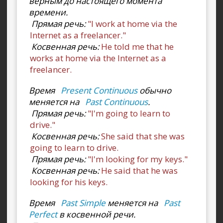
верным до настоящего момента
времени.
Прямая речь:
"I work at home via the
Internet as a freelancer."
Косвенная речь:
He told me that he
works at home via the Internet as a
freelancer.
Время
Present Continuous
обычно
меняется на
Past Continuous
.
Прямая речь:
"I'm going to learn to
drive."
Косвенная речь:
She said that she was
going to learn to drive.
Прямая речь:
"I'm looking for my keys."
Косвенная речь:
He said that he was
looking for his keys.
Время
Past Simple
меняется на
Past
Perfect
в косвенной речи.